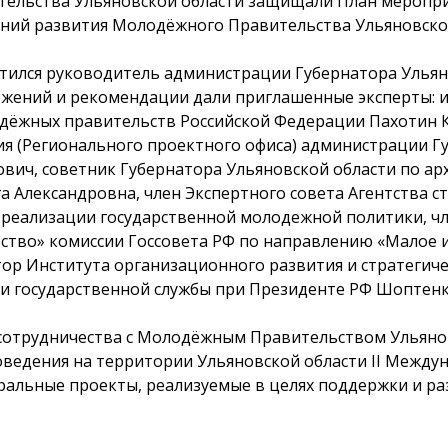
льства Ульяновской области защищали План мероприя
ний развития Молодёжного Правительства Ульяновской
тился руководитель администрации Губернатора Ульян
жений и рекомендации дали приглашенные эксперты: 
дёжных правительств Российской Федерации Пахотин К
ия (Регионального проектного офиса) администрации Г
вич, советник Губернатора Ульяновской области по ар
 Александровна, член Экспертного совета Агентства с
 реализации государственной молодежной политики, чл
тво» комиссии Госсовета РФ по направлению «Малое и
ор Института организационного развития и стратегиче
 и государственной службы при Президенте РФ Шоптенк
сотрудничества с Молодёжным Правительством Ульяно
роведения на территории Ульяновской области II Межд
еральные проекты, реализуемые в целях поддержки и р