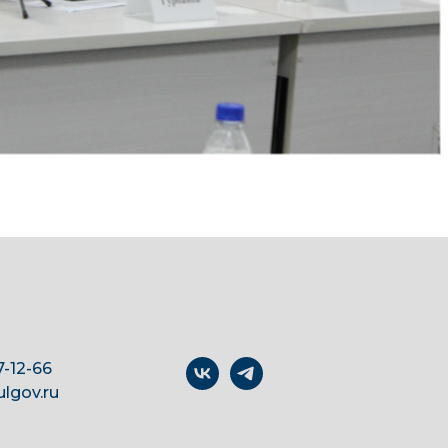
7-12-66
lgov.ru