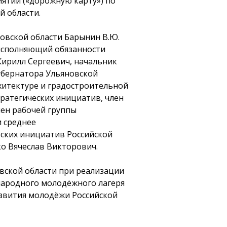
тий («дорожную карту») по
 области.
овской области Барынин В.Ю.
исполняющий обязанности
ирилл Сергеевич, начальник
убернатора Ульяновской
хитектуре и градостроительной
тратегических инициатив, член
ен рабочей группы
 среднее
ских инициатив Российской
о Вячеслав Викторович.
вской области при реализации
ународного молодёжного лагеря
азвития молодёжи Российской