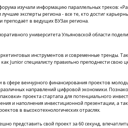
 форума изучали информацию параллельных треков: «Раз
 лучшие эксперты региона - все те, кто достиг карьерн
 и преподаёт в ведущих ВУЗах региона.
оративного университета Ульяновской области подели
ркетинговых инструментов и современные тренды. Так
к Junior специалисту правильно преподнести свою ценн
ии в сфере венчурного финансирования проектов молод
я различных направлений цифровой экономики. Познак
паковки» проекта стартапа для потенциального инвест
ления и наполнения инвестиционной презентации, а та
проектов в высокотехнологических отраслях.
ешно представить свой проект за 60 секунд, впечатлить