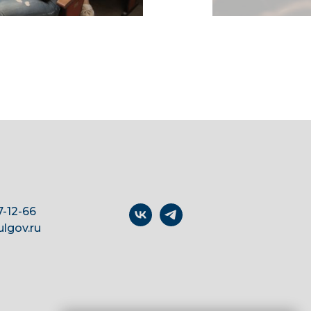
7-12-66
lgov.ru