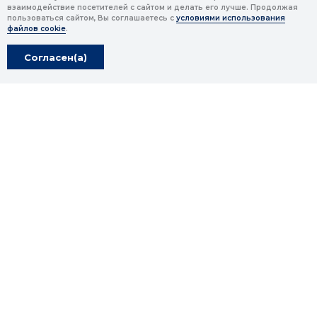
взаимодействие посетителей с сайтом и делать его лучше. Продолжая
пользоваться сайтом, Вы соглашаетесь с
условиями использования
файлов cookie
.
Главная
Сведения об
образовательной
Согласен(а)
Программы и курсы
организации
Проекты
Политика в отношении
обработки персональных
Лига выпускников
данных
Контакты
8 (8422) 77-12-66
study@kuulgov.ru