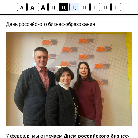
A
A
Новости
A
Ц
Ц
Ц
День российского бизнес-образования
7 февраля мы отмечаем
Днём российского бизнес-